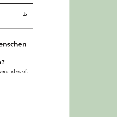
enschen
n?
i sind es oft 