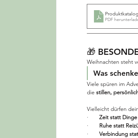
Produktkatalo
PDF herunterlad
🎁 BESONDE
Weihnachten steht vo
Was schenke 
Viele spüren im Adv
die 
stillen, persönl
Vielleicht dürfen d
·       
Zeit statt Dinge
·       
Ruhe statt Reiz
·       
Verbindung stat