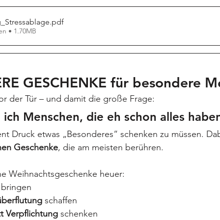
g_Stressablage
.pdf
en • 1.70MB
RE GESCHENKE für besondere M
r der Tür – und damit die große Frage:
ich Menschen, die eh schon alles habe
ent Druck etwas „Besonderes“ schenken zu müssen. Dabe
ichen Geschenke
, die am meisten berühren.
eine Weihnachtsgeschenke heuer:
 bringen
überflutung
 schaffen
t Verpflichtung
 schenken