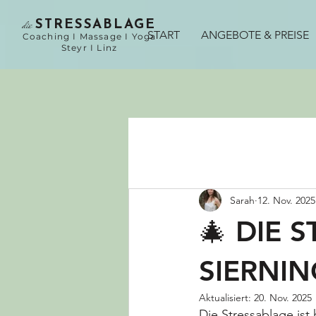
die
STRESSABLAGE
START
ANGEBOTE & PREISE
Coaching I Massage I Yoga
Steyr I Linz
Sarah
12. Nov. 2025
🎄 DIE 
SIERNI
Aktualisiert:
20. Nov. 2025
Die Stressablage ist