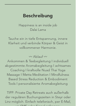
.
Beschreibung
Happiness is an inside job
Dalai Lama
Tauche ein in tiefe Entspannung, innere
Klarheit und verbinde Körper & Geist in
vollkommener Harmonie.
〰️ Ablauf 〰️
Ankommen & Teebegleitung I individuell
abgestimmte Aromabegleitung I achtsames
Coaching I kraftvolle Nuad Thai Yoga
Massage I Metta Meditation I Mindfulness
Based Stress Reduction & Embodiment
Tools I personalisierte Aromabegleitung
TIPP: Private Day Retreats auch außerhalb
der regulären Buchungszeiten in Steyr oder
Linz möglich. Einfach telefonisch, per E-Mail,