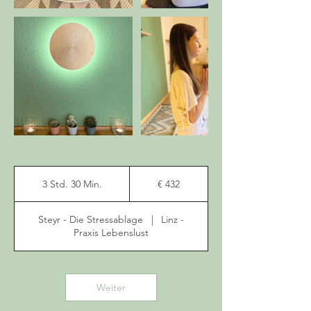
432
Euro
3 Std. 30 Min.
3
€ 432
S
t
Steyr - Die Stressablage
|
Linz -
d
Praxis Lebenslust
.
3
0
M
Weiter
i
n