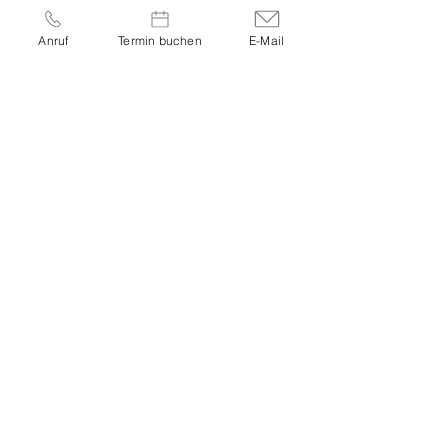
post@stressablage.at
Anruf
Termin buchen
E-Mail
ANGEBOTE
Stressablage Classics​
Change & Relax Pakete
Day Retreats
für Unternehmen auf
sarahmaresch.at
JETZT BUCHEN
Termin buchen
Paket buchen
Gutschein kaufen
GUT ZU WISSEN
FAQ - Häufige Fragen
Mehr über Sarah Maria Maresch
Aktuelles
STANDORTE