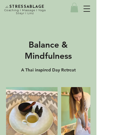
die
STRESSABLAGE
Coaching I Massage I Yoga
Steyr I Linz
Balance &
Mindfulness
A Thai inspired Day Retreat