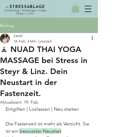
die
STRESSABLAGE
Coaching I Massage I Yoga
Steyr I Linz
Beitrag
Sarah
18. Feb.
3 Min. Lesezeit
🧘 NUAD THAI YOGA
MASSAGE bei Stress in
Steyr & Linz. Dein
Neustart in der
Fastenzeit.
Aktualisiert:
19. Feb.
Entgiften | Loslassen | Neu starten
Die Fastenzeit ist mehr als Verzicht. Sie 
ist ein
bewusster Neustart
.