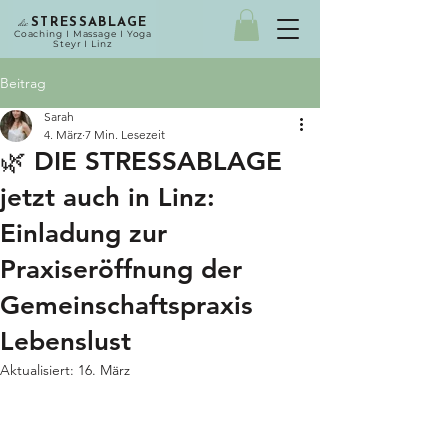
die
STRESSABLAGE
Coaching I Massage I Yoga
Steyr I Linz
Beitrag
Sarah
4. März
7 Min. Lesezeit
🌿 DIE STRESSABLAGE
jetzt auch in Linz:
Einladung zur
Praxiseröffnung der
Gemeinschaftspraxis
Lebenslust
Aktualisiert:
16. März