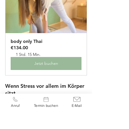
body only Thai
€134.00
1 Std. 15 Min.
Jetzt buchen
Wenn Stress vor allem im Körper 
sitzt
Auch 
Menschen, die bereits viel 
Anruf
Termin buchen
E-Mail
psychotherapeutische oder 
persönliche Entwicklungsarbeit 
gemacht haben
, merken manchmal: 
Ein Teil der Anspannung sitzt noch im 